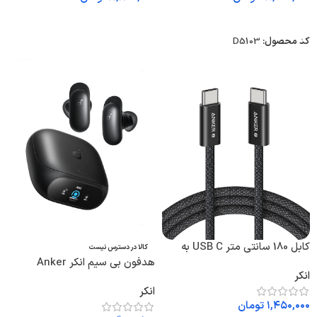
انتخاب گزینه ها
اطلاعات بیشتر
کد محصول:
D5103
کابل 180 سانتی متر USB C به
کالا در دسترس نیست
USB C انکر Anker Zolo USB C
هدفون بی سیم انکر Anker
انکر
To USB C 180cm Cable A8060
Soundcore Liberty 5 Pro
انکر
D1203
۱,۴۵۰,۰۰۰
تومان