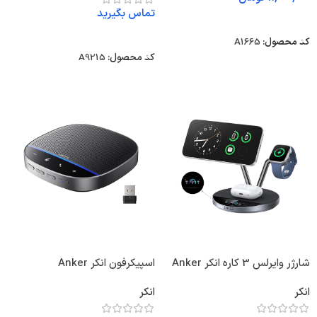
تماس بگیرید
انتخاب گزینه ها
انتخاب گزینه ها
کد محصول:
A1665
کد محصول:
A9215
شارژر وایرلس 3 کاره انکر Anker
اسپیکرفون انکر Anker
PowerConf S500
Prime Wireless Charging
انکر
انکر
Speakerphone A3305
Station 25W A25X7