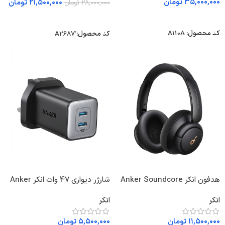
۳۵,۰۰۰,۰۰۰
تومان
۲۱,۵۰۰,۰۰۰
تومان
۲۸,۰۰۰,۰۰۰
تومان
انتخاب گزینه ها
انتخاب گزینه ها
کد محصول:
A110A
کد محصول:
هدفون انکر Anker Soundcore
شارژر دیواری 47 وات انکر Anker
Nano 3 47W GaN Compact
Life Q30 A3028
انکر
انکر
Charger UK A2039 پلاگ سه
پین
۱۱,۵۰۰,۰۰۰
تومان
۵,۵۰۰,۰۰۰
تومان