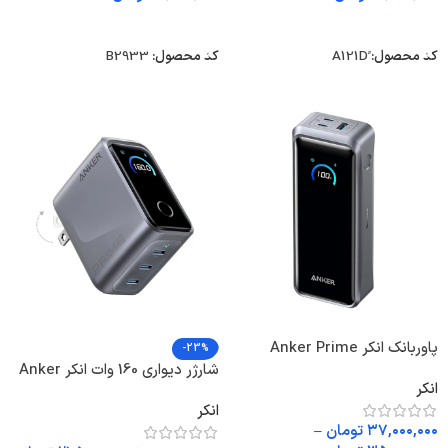
انتخاب گزینه ها
انتخاب گزینه ها
کد محصول:
کد محصول:
B2933
پاوربانک انکر Anker Prime
-23%
Power Bank 26250mAh A110A
شارژر دیواری 160 وات انکر Anker
انکر
Prime Charger 160W A2687
انکر
پلاگ دوپین تاشو
۳۷,۰۰۰,۰۰۰
تومان
–