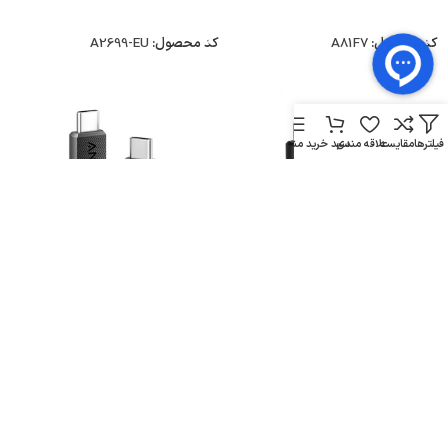
انتخاب گزینه ها
انتخاب گزینه ها
کد محصول:
A81F7
کد محصول:
A2699-EU
فیلترها
مقایسه
علاقه مندی
سبد خرید
منو
کابل USB C به لایتنینگ 90 سانتی
کابل 90 سانتی متر انکر Anker
متر انکر Anker 322 USB C To
USB-C To USB-C 240W Cable
انکر
انکر
3ft A81D5
Lightning Cable A81B5
۲,۸۹۹,۰۰۰
تومان
۱,۳۰۰,۰۰۰
تومان
انتخاب گزینه ها
انتخاب گزینه ها