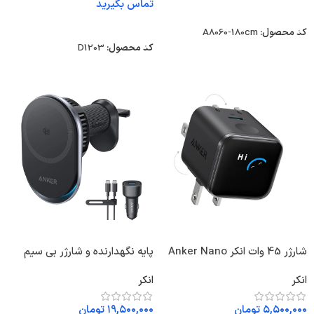
تماس بگیرید
انتخاب گزینه ها
انتخاب گزینه ها
کد محصول:
A8060-180cm
کد محصول:
D1203
شارژر 45 وات انکر Anker Nano
پایه نگهدارنده و شارژر بی سیم
Charger 45W A121D پلاگ
انکر Anker Prime MagSafe
انکر
انکر
دوپین تاشو
Car Mount Charger B2933
۵,۵۰۰,۰۰۰
تومان
۱۹,۵۰۰,۰۰۰
تومان