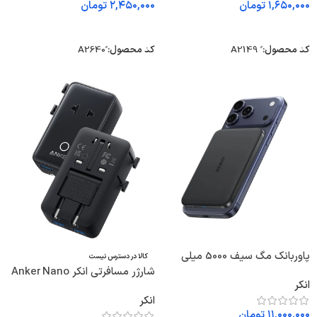
۱,۶۵۰,۰۰۰
تومان
۲,۴۵۰,۰۰۰
تومان
اطلاعات بیشتر
اطلاعات بیشتر
کد محصول:
ً A2149
کد محصول:
پاوربانک مگ سیف 5000 میلی
کالا در دسترس نیست
آمپر انکر Anker Nano MagSafe
شارژر مسافرتی انکر Anker Nano
انکر
5000mAh A1665
Travel Adapter 5‑in‑۱ A9215
انکر
۱۱,۰۰۰,۰۰۰
تومان