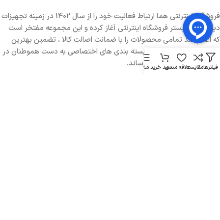
فروشگاه اینترنتی هما ارتباط فعالیت خود را از سال 1402 در زمینه تجهیزات
دیجیتال در بستر فروشگاه اینترنتی آغاز کرده و این مجموعه مفتخر است
که اعلام کند تمامی محصولات را با ضمانت اصالت کالا ، تضمین بهترین
کیفیت و ارسال سریع در بسته بندی های اختصاصی به دست هموطنان در
تمامی نقاط ایران خواهد رساند.
فیلترها
مقایسه
علاقه مندی
سبد خرید
منو
تماس با هما ارتباط
ساعت کاری : 9:00 الی 18:00 (به جز روز های جمعه)
تماس :
02191099933
واتساپ یا تلگرام :
09902040837
روبیکا یا بله :
09902040837
آدرس : تهران، میدان هفت تیر، خیابان بهار شیراز، خیابان جوادنیا، کوچه