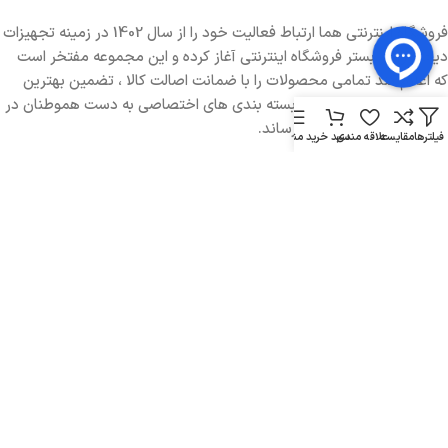
فروشگاه اینترنتی هما ارتباط فعالیت خود را از سال 1402 در زمینه تجهیزات
دیجیتال در بستر فروشگاه اینترنتی آغاز کرده و این مجموعه مفتخر است
که اعلام کند تمامی محصولات را با ضمانت اصالت کالا ، تضمین بهترین
کیفیت و ارسال سریع در بسته بندی های اختصاصی به دست هموطنان در
تمامی نقاط ایران خواهد رساند.
فیلترها
مقایسه
علاقه مندی
سبد خرید
منو
تماس با هما ارتباط
ساعت کاری : 9:00 الی 18:00 (به جز روز های جمعه)
تماس :
02191099933
واتساپ یا تلگرام :
09902040837
روبیکا یا بله :
09902040837
آدرس : تهران، میدان هفت تیر، خیابان بهار شیراز، خیابان جوادنیا، کوچه