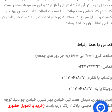
دیجیتال در بستر فروشگاه اینترنتی آغاز کرده و این مجموعه مفتخر است
که اعلام کند تمامی محصولات را با ضمانت اصالت کالا ، تضمین بهترین
کیفیت و ارسال سریع در بسته بندی های اختصاصی به دست هموطنان در
تمامی نقاط ایران خواهد رساند.
تماس با هما ارتباط
ساعت کاری : 9:00 الی 18:00 (به جز روز های جمعه)
تماس :
02191099933
واتساپ یا تلگرام :
09902040837
روبیکا یا بله :
09902040837
آدرس : تهران، میدان هفت تیر، خیابان بهار شیراز، خیابان جوادنیا، کوچه
افضلی، کوچه مجللی، پلاک 2 زنگ درب راست
(خرید یا تحویل حضوری
نداریم)