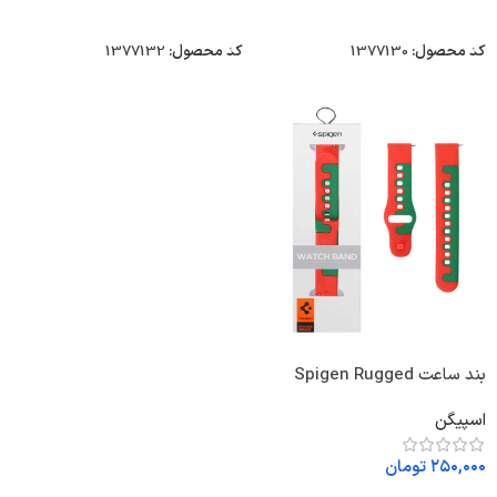
افزودن به سبد خرید
افزودن به سبد خرید
کد محصول:
1377130
کد محصول:
1377132
بند ساعت Spigen Rugged
Armor سایز 20 میلیمتری کد
اسپیگن
1572554
۲۵۰,۰۰۰
تومان