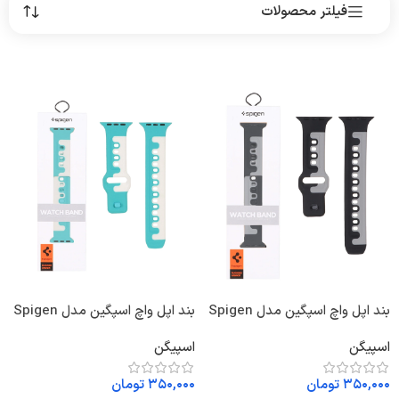
فیلتر محصولات
بند اپل واچ اسپگین مدل Spigen
بند اپل واچ اسپگین مدل Spigen
Rugged Armor مشکی-طوسی
Rugged Armor آبی-سفید کد
اسپیگن
اسپیگن
کد 1377130
1377132
۳۵۰,۰۰۰
تومان
۳۵۰,۰۰۰
تومان