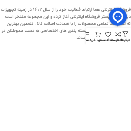
فروشگاه اینترنتی هما ارتباط فعالیت خود را از سال 1402 در زمینه تجهیزات
دیجیتال در بستر فروشگاه اینترنتی آغاز کرده و این مجموعه مفتخر است
که اعلام کند تمامی محصولات را با ضمانت اصالت کالا ، تضمین بهترین
کیفیت و ارسال سریع در بسته بندی های اختصاصی به دست هموطنان در
تمامی نقاط ایران خواهد رساند.
فیلترها
مقایسه
علاقه مندی
سبد خرید
منو
تماس با هما ارتباط
ساعت کاری : 9:00 الی 18:00 (به جز روز های جمعه)
تماس :
02191099933
واتساپ یا تلگرام :
09902040837
روبیکا یا بله :
09902040837
آدرس : تهران، میدان هفت تیر، خیابان بهار شیراز، خیابان جوادنیا، کوچه