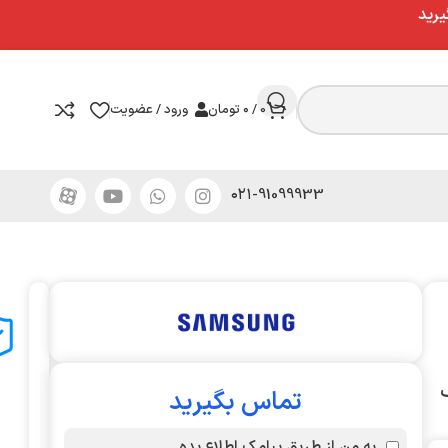
یرید
0
/
۰
تومان
ورود / عضویت
۰۲۱-91099933
گ
تماس بگیرید
به من از طریق پیامک اطلاع بده