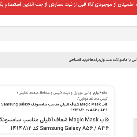
طمینان از موجودی کالا قبل از ثبت سفارش از چت آنلاین استعلام بگ
س با ما
سوالات متداول
برندها
خرید اقساطی
خانه
/
لوازم جانبی موبایل و تبلت
/
کیس و محافظ صفحه نمایش
/
کیس محافظ موبایل
/
قاب Magic Mask شفاف اکلیلی مناسب سامسونگ Samsung Galaxy
A56 / A36 کد 1414812
قاب Magic Mask شفاف اکلیلی مناسب سامسون
Samsung Galaxy A56 / A36 کد 1414812