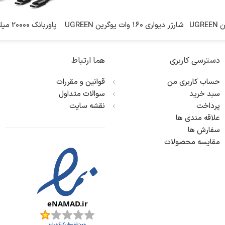
شارژر رومیزی ۲۰۰ وات یوگرین UGREEN
شارژر دیواری ۱۶۰ وات یوگرین UGREEN
پاوربان
ode Power Bank
Nexode Pro 160W GaN Charger
Ne
یوگرین
یوگرین
0mAh 130W PB721
X763
دسترسی کاربری
هما ارتباط
۱۷,۵۰۰,۰۰۰
تومان
۱۹,۰۰۰,۰۰۰
تومان
حساب کاربری من
قوانین و مقررات
اطلاعات بیشتر
انتخاب گزینه ها
سبد خرید
سوالات متداول
کد محصول:
کد محصول:
35524
پرداخت
نقشه سایت
علاقه مندی ها
برند :
برند :
یوگرین
یوگرین
سفارش ها
مقایسه محصولات
محصول کشور :
محصول کشور :
چین
کشور تولید کننده :
کشور تولید کننده
چین
نوع شارژر :
جنس بدنه :
دیواری
پ