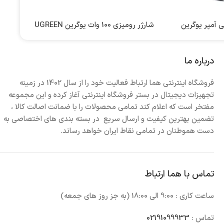
ک 20000 میلی آمپر یوگرین
شارژر رومیزی 100 وات یوگرین UGREEN
Nexode 100W GaN CD328
UGREEN Nex
یوگرین
2000
درباره ما
۱۲,۵۰۰,۰۰۰
تومان
انتخاب گزینه ها
فروشگاه اینترنتی هما ارتباط فعالیت خود را از سال 1402 در زمینه
تجهیزات دیجیتال در بستر فروشگاه اینترنتی آغاز کرده و این مجموعه
کد محصول:
مفتخر است که اعلام کند تمامی محصولات را با ضمانت اصالت کالا ،
تضمین بهترین کیفیت و ارسال سریع در بسته بندی های اختصاصی به
برند :
یوگرین
دست هموطنان در تمامی نقاط ایران خواهد رساند.
محصول کشور :
چین
چین
تماس با هما ارتباط
 :
کشور تولید کننده :
چین
چین
ساعت کاری : 9:00 الی 18:00 (به جز روز های جمعه)
نوع شارژر :
لاستیک ABS
رومیزی
تماس :
02191099933