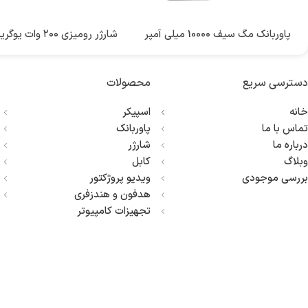
پاوربانک مگ سیف 10000 میلی آمپر
یوگرین UGREEN Uno Magnetic
xode 200W GaN Desktop
یوگرین
یوگرین
Charger CD271
Wireless Power Bank 10000mAh
PB572
دسترسی سریع
محصولات
۹,۴۰۰,۰۰۰
تومان
۱۷,۵۰۰,۰۰۰
تومان
خانه
اسپیکر
اطلاعات بیشتر
انتخاب گزینه ها
تماس با ما
پاوربانک
کد محصول:
45327
کد محصول:
درباره ما
شارژر
وبلاگ
کابل
برند :
برند :
یوگرین
یوگرین
بررسی موجودی
ویدیو پروژکتور
هدفون و هندزفری
محصول کشور :
محصول کشور :
چین
چین
تجهیزات کامپیوتر
کشور تولید کننده :
کشور تولید کننده :
چین
چین
جنس بدنه :
نوع شارژر :
پلاستیک ABS
رومیزی