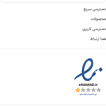
کشور تولید کننده :
چین
دسترسی سریع
محصولات
جنس بدنه :
پلاستیک ABS
دسترسی کاربری
ابعاد :
۱۶۰ × ۸۰ × ۲۶ میلی‌متر
هما ارتباط
وزن پاوربانک :
513 گرم
ظرفیت باتری :
25000 میلی آمپر
قابلیت شارژ همزمان :
3 دستگاه
نشانگر میزان شارژ :
صفحه نمایش دیجیتالی
توان خروجی کل :
145 وات