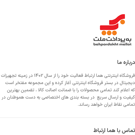
پشتیبانی از شارژ وایرلس :
ندارد
تعداد درگاه USB A :
1 عدد
توان خروجی USB A :
22.5 وات
درباره ما
تعداد درگاه USB C :
2 عدد
فروشگاه اینترنتی هما ارتباط فعالیت خود را از سال 1402 در زمینه تجهیزات
دیجیتال در بستر فروشگاه اینترنتی آغاز کرده و این مجموعه مفتخر است
توان خروجی USB C :
140 وات
,
65 وات
که اعلام کند تمامی محصولات را با ضمانت اصالت کالا ، تضمین بهترین
کیفیت و ارسال سریع در بسته بندی های اختصاصی به دست هموطنان در
تمامی نقاط ایران خواهد رساند.
پشتیبانی از POWER DELIVERY :
دارد
پشتیبانی از QUICK CHARGE :
دارد
تماس با هما ارتباط