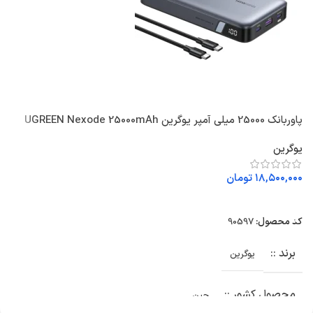
پاوربانک 25000 میلی آمپر یوگرین UGREEN Nexode 25000mAh
3
145W PB205
یوگرین
ی
۱۸,۵۰۰,۰۰۰
تومان
۰
اطلاعات بیشتر
کد محصول:
90597
ک
برند :
یوگرین
محصول کشور :
چین