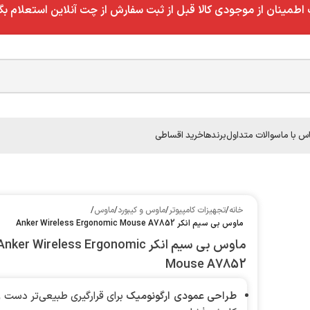
طمینان از موجودی کالا قبل از ثبت سفارش از چت آنلاین استعلام بگ
س با ما
سوالات متداول
برندها
خرید اقساطی
خانه
/
تجهیزات کامپیوتر
/
ماوس و کیبورد
/
ماوس
/
ماوس بی سیم انکر Anker Wireless Ergonomic Mouse A7852
ماوس بی سیم انکر nker Wireless Ergonomic
Mouse A7852
طراحی عمودی ارگونومیک
برای قرارگیری طبیعی‌تر دست و