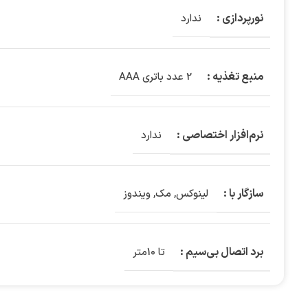
نورپردازی :
ندارد
منبع تغذیه :
2 عدد باتری AAA
نرم‌افزار اختصاصی :
ندارد
سازگار با :
لینوکس
,
مک
,
ویندوز
برد اتصال بی‌سیم :
تا 10متر