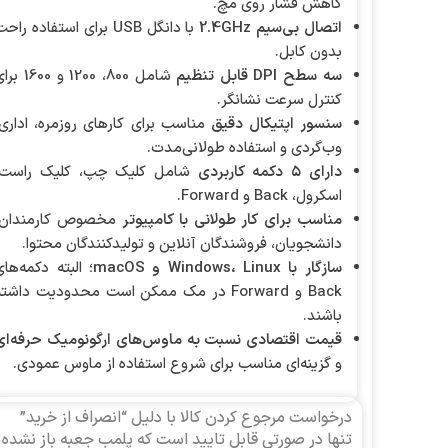
کاهش فشار روی مچ.
اتصال بی‌سیم 2.4GHz
با دانگل USB برای استفاده راح
بدون کابل.
سه سطح DPI قابل تنظیم
شامل 800، 1200 و 1600 
کنترل سرعت نشانگر.
سنسور اپتیکال دقیق
مناسب برای کارهای روزمره، اداری،
وب‌گردی و استفاده طولانی‌مدت.
دارای ۵ دکمه کاربردی
شامل کلیک چپ، کلیک راست،
اسکرول، Back و Forward.
مناسب برای کار طولانی با کامپیوتر
مخصوص کارمندان،
دانشجویان، فروشندگان آنلاین و تولیدکنندگان محتوا.
سازگار با Windows، Linux و macOS
؛ البته دکمه‌های
Back و Forward در مک ممکن است محدودیت داشت
باشند.
قیمت اقتصادی نسبت به ماوس‌های ارگونومیک حرفه‌ای
و گزینه‌ای مناسب برای شروع استفاده از ماوس عمودی.
درخواست مرجوع کردن کالا با دلیل “انصراف از خرید”
تنها در صورتی قابل تایید است که پلمب جعبه باز نشده