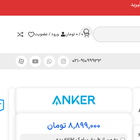
یرید
0
/
۰
تومان
ورود / عضویت
۰۲۱-91099933
A
۸,۸۹۹,۰۰۰
تومان
به من از طریق پیامک اطلاع بده