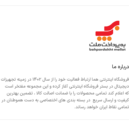
نشانگر میزان شارژ :
ندارد
تعداد درگاه USB A :
1 عدد
توان خروجی USB A :
22.5 وات
تعداد درگاه USB C :
2 عدد
درباره ما
توان خروجی USB C :
100 وات
,
30 وات
فروشگاه اینترنتی هما ارتباط فعالیت خود را از سال 1402 در زمینه تجهیزات
دیجیتال در بستر فروشگاه اینترنتی آغاز کرده و این مجموعه مفتخر است
توان خروجی کل :
100 وات
که اعلام کند تمامی محصولات را با ضمانت اصالت کالا ، تضمین بهترین
کیفیت و ارسال سریع در بسته بندی های اختصاصی به دست هموطنان در
تمامی نقاط ایران خواهد رساند.
پشتیبانی از POWER DELIVERY :
دارد
پشتیبانی از QUICK CHARGE :
دارد