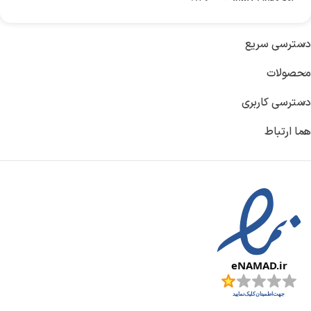
کشور تولید کننده :
چین
دسترسی سریع
محصولات
نوع شارژر :
دیواری
دسترسی کاربری
نوع پلاگ شارژر :
دوپین ایران EU
هما ارتباط
وزن شارژر :
204 گرم
ابعاد :
71 × 43 × 33 میلی‌متر
قابلیت شارژ همزمان :
3 دستگاه
جنس بدنه :
پلاستیک ABS