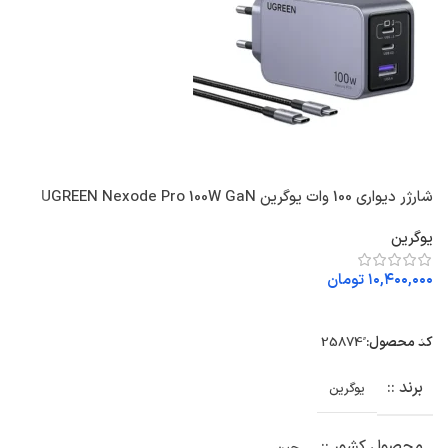
شارژر دیواری 100 وات یوگرین UGREEN Nexode Pro 100W GaN
USB C Wall Charger X757 + کابل USB C
2
یوگرین
ی
۱۰,۴۰۰,۰۰۰
تومان
۰
انتخاب گزینه ها
کد محصول:
ک
برند :
یوگرین
محصول کشور :
چین