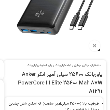
بزرگنمایی تصویر
خانه
/
لوازم جانبی موبایل و تبلت
/
پاوربانک و پاور استیشن
/
پاوربانک
پاوربانک 25600 میلی آمپر انکر Anker
PowerCore III Elite 25600 Mah 87W
A1291
ظرفیت بالا (25600 میلی‌آمپر ساعت)
که امکان شارژ چندین
دستگاه را فراهم می‌کند.