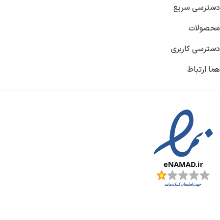
کشور تولید کننده :
چین
دسترسی سریع
محصولات
جنس بدنه :
پلاستیک ABS
دسترسی کاربری
ابعاد :
۱۶۰ × ۸۰ × ۲۶ میلی‌متر
هما ارتباط
وزن پاوربانک :
513 گرم
ظرفیت باتری :
25000 میلی آمپر
قابلیت شارژ همزمان :
3 دستگاه
نشانگر میزان شارژ :
صفحه نمایش دیجیتالی
توان خروجی کل :
145 وات