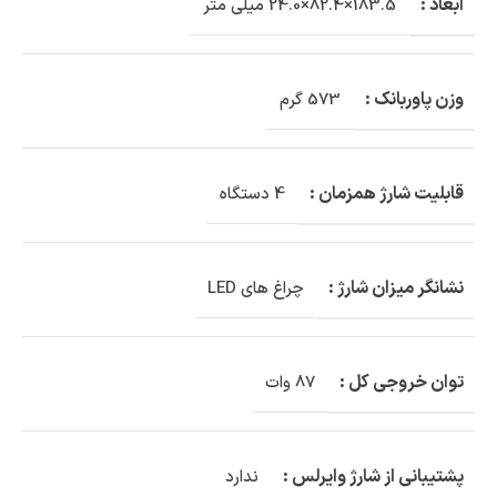
ابعاد :
183.5×82.4×24.0 میلی متر
وزن پاوربانک :
573 گرم
قابلیت شارژ همزمان :
4 دستگاه
نشانگر میزان شارژ :
چراغ های LED
توان خروجی کل :
87 وات
پشتیبانی از شارژ وایرلس :
ندارد