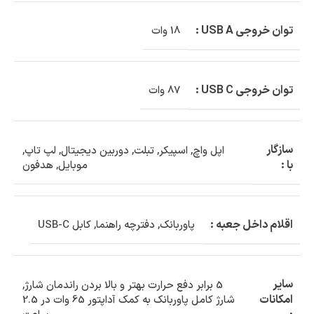
توان خروجی USB A :
18 وات
توان خروجی USB C :
87 وات
سازگار
اپل واچ
,
اسپیکر
,
تبلت
,
دوربین دیجیتال
,
لپ تاپ
,
با :
موبایل
,
هدفون
اقلام داخل جعبه :
پاوربانک
,
دفترچه راهنما
,
کابل USB-C
سایر
5 برابر دفع حرارت بهتر و بالا بردن راندمان شارژ
,
امکانات
شارژ کامل پاوربانک به کمک آداپتور 65 وات در 2.5