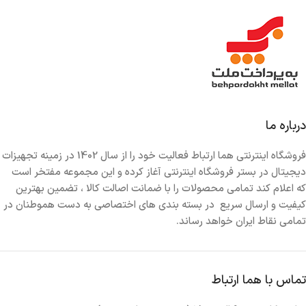
پشتیبانی از شارژ وایرلس :
ندارد
تعداد درگاه USB A :
1 عدد
توان خروجی USB A :
22.5 وات
درباره ما
تعداد درگاه USB C :
2 عدد
فروشگاه اینترنتی هما ارتباط فعالیت خود را از سال 1402 در زمینه تجهیزات
دیجیتال در بستر فروشگاه اینترنتی آغاز کرده و این مجموعه مفتخر است
توان خروجی USB C :
140 وات
,
65 وات
که اعلام کند تمامی محصولات را با ضمانت اصالت کالا ، تضمین بهترین
کیفیت و ارسال سریع در بسته بندی های اختصاصی به دست هموطنان در
تمامی نقاط ایران خواهد رساند.
پشتیبانی از POWER DELIVERY :
دارد
پشتیبانی از QUICK CHARGE :
دارد
تماس با هما ارتباط
پشتیبانی از SUPER FAST CHARGING سامسونگ :
دارد