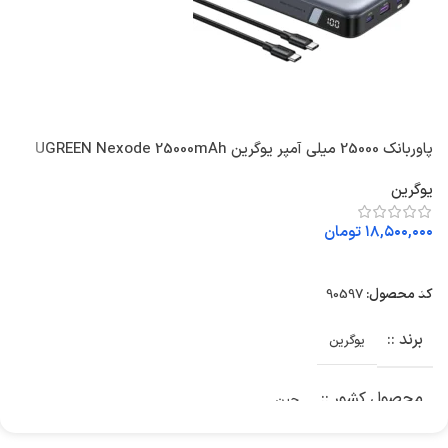
پاوربانک 25000 میلی آمپر یوگرین UGREEN Nexode 25000mAh
3
145W PB205
یوگرین
ی
۱۸,۵۰۰,۰۰۰
تومان
۰
اطلاعات بیشتر
کد محصول:
90597
ک
برند :
یوگرین
محصول کشور :
چین